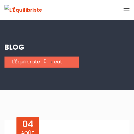
BLOG
L'Équilibriste
>
eat
04
AOÛT